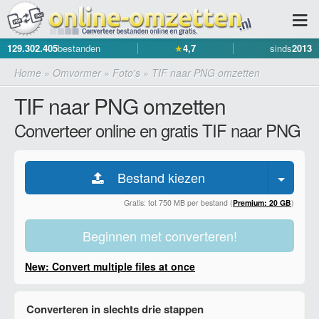
129.302.405
bestanden
★
4,7
sinds
2013
Home
»
Omvormer
»
Foto's
»
TIF naar PNG omzetten
TIF naar PNG omzetten
Converteer online en gratis TIF naar PNG
Bestand kiezen
Gratis: tot 750 MB per bestand (
Premium: 20 GB
)
Beginnen met converteren!
New: Convert multiple files at once
Converteren in slechts drie stappen