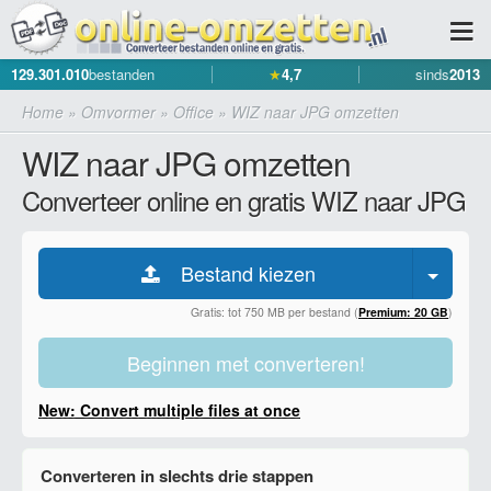
129.301.010
bestanden
★
4,7
sinds
2013
Home
»
Omvormer
»
Office
»
WIZ naar JPG omzetten
WIZ naar JPG omzetten
Converteer online en gratis WIZ naar JPG
Bestand kiezen
Gratis: tot 750 MB per bestand (
Premium: 20 GB
)
Beginnen met converteren!
New: Convert multiple files at once
Converteren in slechts drie stappen