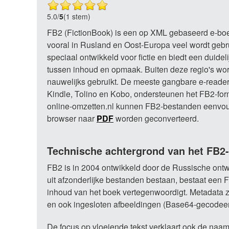
5.0
/
5
(1 stem)
FB2 (FictionBook) is een op XML gebaseerd e-bo
vooral in Rusland en Oost-Europa veel wordt gebru
speciaal ontwikkeld voor fictie en biedt een duidel
tussen inhoud en opmaak. Buiten deze regio's wor
nauwelijks gebruikt. De meeste gangbare e-reader
Kindle, Tolino en Kobo, ondersteunen het FB2-form
online-omzetten.nl kunnen FB2-bestanden eenvou
browser naar
PDF
worden geconverteerd.
Technische achtergrond van het FB2-
FB2 is in 2004 ontwikkeld door de Russische ontwik
uit afzonderlijke bestanden bestaan, bestaat een 
inhoud van het boek vertegenwoordigt. Metadata zoa
en ook ingesloten afbeeldingen (Base64-gecodeer
De focus op vloeiende tekst verklaart ook de naam