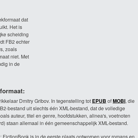
ekformaat dat
ikt. Het is
ijke scheiding
dt FB2 echter
s, zoals
aat niet. Met
dig in de
formaat:
kelaar Dmitry Gribov. In tegenstelling tot
EPUB
of
MOBI
, die
FB2-bestand uit slechts één XML-bestand, dat de volledige
ls auteur, titel en genre, hoofdstukken, alinea's, voetnoten
d) staan allemaal in één gemeenschappelijk XML-bestand.
: FictionBook is in de eerste plaats ontworpen voor romans en