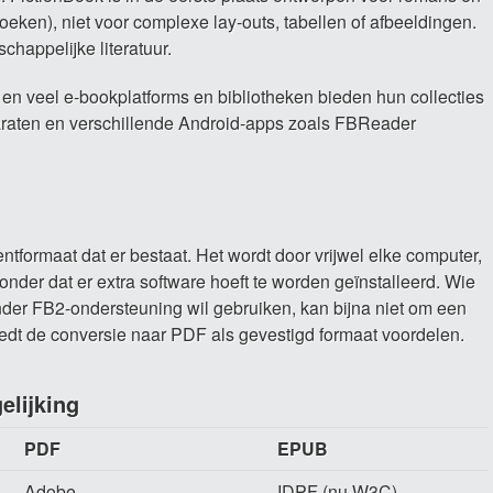
oeken), niet voor complexe lay-outs, tabellen of afbeeldingen.
happelijke literatuur.
en veel e-bookplatforms en bibliotheken bieden hun collecties
raten en verschillende Android-apps zoals FBReader
tformaat dat er bestaat. Het wordt door vrijwel elke computer,
nder dat er extra software hoeft te worden geïnstalleerd. Wie
der FB2-ondersteuning wil gebruiken, kan bijna niet om een
edt de conversie naar PDF als gevestigd formaat voordelen.
elijking
PDF
EPUB
Adobe
IDPF (nu W3C)