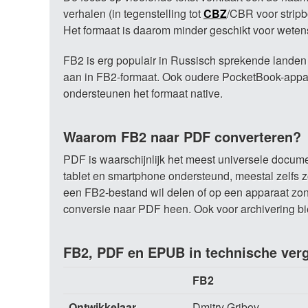
verhalen (in tegenstelling tot
CBZ
/CBR voor stripb
Het formaat is daarom minder geschikt voor wetensc
FB2 is erg populair in Russisch sprekende landen 
aan in FB2-formaat. Ook oudere PocketBook-appa
ondersteunen het formaat native.
Waarom FB2 naar PDF converteren?
PDF is waarschijnlijk het meest universele documen
tablet en smartphone ondersteund, meestal zelfs zo
een FB2-bestand wil delen of op een apparaat zon
conversie naar PDF heen. Ook voor archivering bi
FB2, PDF en EPUB in technische verg
FB2
Ontwikkelaar
Dmitry Gribov