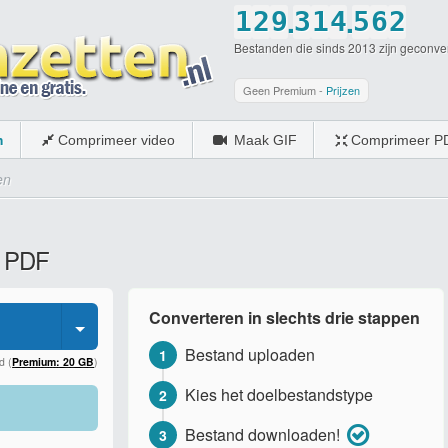
.
.
1
2
9
3
1
4
5
6
2
Bestanden die sinds 2013 zijn geconve
2
3
0
4
2
5
6
7
3
3
4
5
3
6
7
8
4
Geen Premium -
Prijzen
4
5
6
4
7
8
9
5
m
Comprimeer video
Maak GIF
Comprimeer P
5
6
7
5
8
9
0
6
en
6
7
8
6
9
0
7
7
8
9
7
0
8
r PDF
8
9
0
8
9
9
0
9
0
Converteren in slechts drie stappen
0
0
Bestand uploaden
1
d (
Premium: 20 GB
)
Kies het doelbestandstype
2
Bestand downloaden!
3