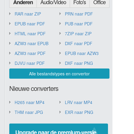
Audio/Video
Foto's
Office
Anderen
RAR naar ZIP
PRN naar PDF
EPUB naar PDF
PUB naar PDF
HTML naar PDF
7ZIP naar ZIP
AZW3 naar EPUB
DXF naar PDF
AZW3 naar PDF
EPUB naar AZW3
DJVU naar PDF
DXF naar PNG
Alle bestandstypes en convertor
Nieuwe converters
H265 naar MP4
LRV naar MP4
THM naar JPG
EXR naar PNG
Upgrade naar de premium-versie