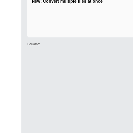
New: Convert multiple files at once
Reclame: