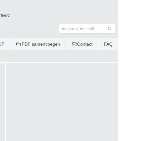
rteerd
DF
PDF samenvoegen
Contact
FAQ