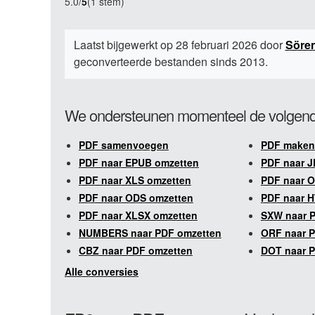
5.0
/
5
(1 stem)
Laatst bijgewerkt op 28 februari 2026 door
Söre
geconverteerde bestanden sinds 2013.
We ondersteunen momenteel de volgend
PDF samenvoegen
PDF maken
PDF naar EPUB omzetten
PDF naar J
PDF naar XLS omzetten
PDF naar 
PDF naar ODS omzetten
PDF naar 
PDF naar XLSX omzetten
SXW naar 
NUMBERS naar PDF omzetten
ORF naar 
CBZ naar PDF omzetten
DOT naar 
Alle conversies