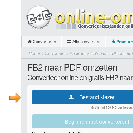
Converteren
Alle converters
Premiu
Home
»
Omvormer
»
Anderen
»
FB2 naar PDF omzett
FB2 naar PDF omzetten
Converteer online en gratis FB2 naa
Bestand kiezen
Gratis: tot 750 MB per bestan
Beginnen met converteren!