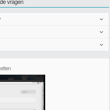
lde vragen
?
etten