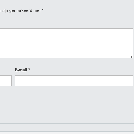
n zijn gemarkeerd met
*
E-mail
*