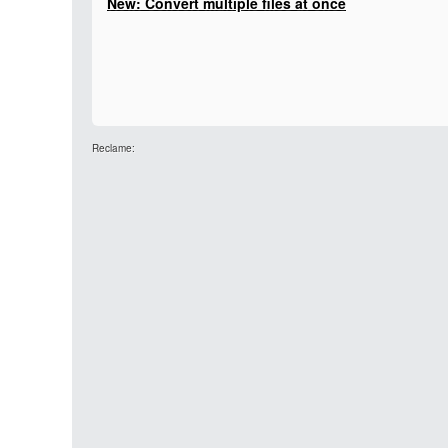
New: Convert multiple files at once
Reclame: