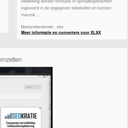
bewerking worden formules of opmaakopdrachten
ingevoerd in de opgegeven tabelcellen en kunnen
macro& …
Bestandsextensie:
.xlsx
Meer informatie en converters voor XLSX
omzetten