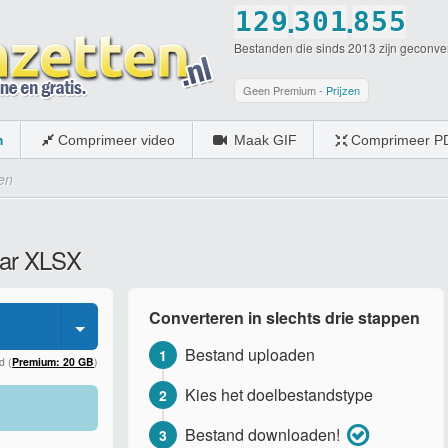
.
.
1
2
9
3
0
1
8
5
5
Bestanden die sinds 2013 zijn geconve
2
3
0
4
1
2
9
6
6
3
4
5
2
3
0
7
7
Geen Premium -
Prijzen
4
5
6
3
4
8
8
m
Comprimeer video
Maak GIF
Comprimeer P
5
6
7
4
5
9
9
en
6
7
8
5
6
0
0
7
8
9
6
7
aar XLSX
8
9
0
7
8
9
0
8
9
Converteren in slechts drie stappen
0
9
0
Bestand uploaden
1
0
d (
Premium: 20 GB
)
Kies het doelbestandstype
2
Bestand downloaden!
3