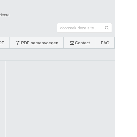
rteerd
DF
PDF samenvoegen
Contact
FAQ