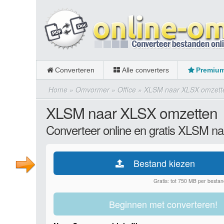
Converteren
Alle converters
Premiu
Home
»
Omvormer
»
Office
»
XLSM naar XLSX omzett
XLSM naar XLSX omzetten
Converteer online en gratis XLSM n
Bestand kiezen
Gratis: tot 750 MB per bestan
Beginnen met converteren!