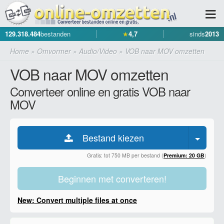
129.318.484
bestanden
★
4,7
sinds
2013
Home
»
Omvormer
»
Audio/Video
»
VOB naar MOV omzetten
VOB naar MOV omzetten
Converteer online en gratis VOB naar
MOV
Bestand kiezen
Gratis: tot 750 MB per bestand (
Premium: 20 GB
)
Beginnen met converteren!
New: Convert multiple files at once