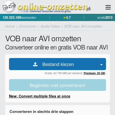
129.323.189
bestanden
★
4,7
sinds
2013
Home
»
Omvormer
»
Audio/Video
»
VOB naar AVI omzetten
VOB naar AVI omzetten
Converteer online en gratis VOB naar AVI
Bestand kiezen
Gratis: tot 750 MB per bestand (
Premium: 20 GB
)
Beginnen met converteren!
New: Convert multiple files at once
Converteren in slechts drie stappen