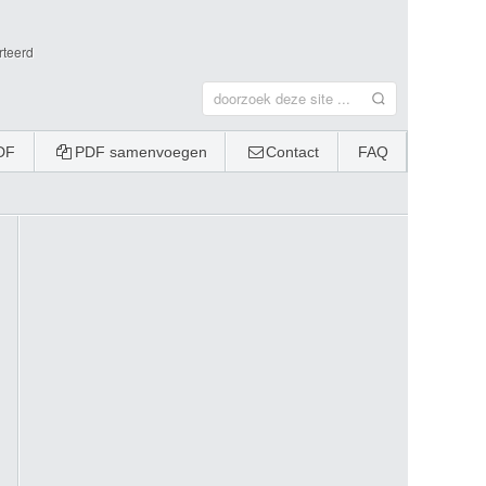
rteerd
DF
PDF samenvoegen
Contact
FAQ