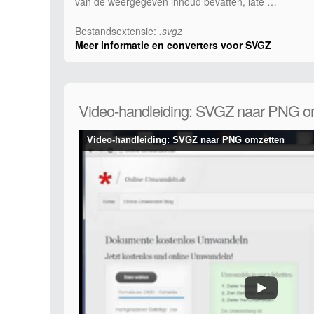
van de weergegeven inhoud bevatten, late …
Bestandsextensie:
.svgz
Meer informatie en converters voor SVGZ
Video-handleiding: SVGZ naar PNG o
Video-handleiding: SVGZ naar PNG omzetten