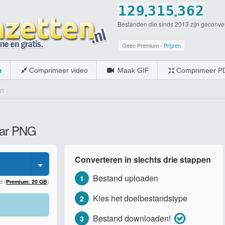
.
.
1
2
9
3
1
5
3
6
2
Bestanden die sinds 2013 zijn geconve
2
3
0
4
2
6
4
7
3
3
4
5
3
7
5
8
4
Geen Premium -
Prijzen
4
5
6
4
8
6
9
5
m
Comprimeer video
Maak GIF
Comprimeer P
5
6
7
5
9
7
0
6
en
6
7
8
6
0
8
7
7
8
9
7
9
8
aar PNG
8
9
0
8
0
9
9
0
9
0
Converteren in slechts drie stappen
0
0
Bestand uploaden
1
d (
Premium: 20 GB
)
Kies het doelbestandstype
2
Bestand downloaden!
3