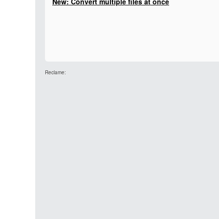
New: Convert multiple files at once
Reclame: