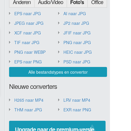
Anderen
Audio/Video
Office
Foto's
EPS naar JPG
AI naar JPG
JPEG naar JPG
JP2 naar JPG
XCF naar JPG
JFIF naar JPG
TIF naar JPG
PNG naar JPG
PNG naar WEBP
HEIC naar JPG
EPS naar PNG
PSD naar JPG
Alle bestandstypes en convertor
Nieuwe converters
H265 naar MP4
LRV naar MP4
THM naar JPG
EXR naar PNG
Upgrade naar de premium-versie