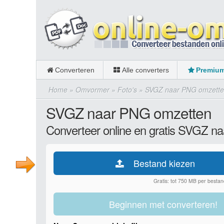
Converteren
Alle converters
Premiu
Home
»
Omvormer
»
Foto's
»
SVGZ naar PNG omzett
SVGZ naar PNG omzetten
Converteer online en gratis SVGZ n
Bestand kiezen
Gratis: tot 750 MB per bestan
Beginnen met converteren!