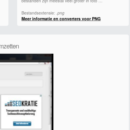
bestanden zijn meestal veel groter in foto …
Bestandsextensie:
.png
Meer informatie en converters voor PNG
mzetten