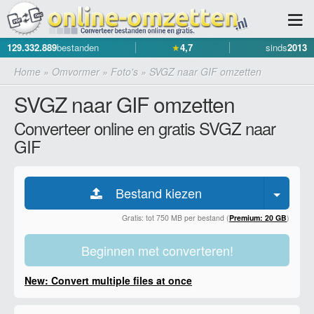
129.332.889
bestanden
★
4,7
sinds
2013
Home
»
Omvormer
»
Foto's
»
SVGZ naar GIF omzetten
SVGZ naar GIF omzetten
Converteer online en gratis SVGZ naar
GIF
Bestand kiezen
Gratis: tot 750 MB per bestand (
Premium: 20 GB
)
Beginnen met converteren!
New: Convert multiple files at once