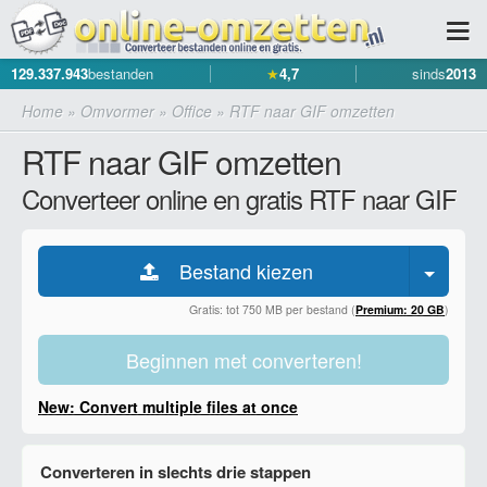
129.337.943
bestanden
★
4,7
sinds
2013
Home
»
Omvormer
»
Office
»
RTF naar GIF omzetten
RTF naar GIF omzetten
Converteer online en gratis RTF naar GIF
Bestand kiezen
Gratis: tot 750 MB per bestand (
Premium: 20 GB
)
Beginnen met converteren!
New: Convert multiple files at once
Converteren in slechts drie stappen