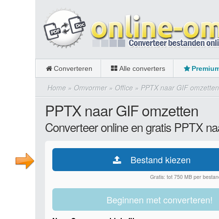
Converteren
Alle converters
Premiu
Home
»
Omvormer
»
Office
»
PPTX naar GIF omzetten
PPTX naar GIF omzetten
Converteer online en gratis PPTX na
Bestand kiezen
Gratis: tot 750 MB per bestan
Beginnen met converteren!