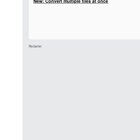
New: Convert multiple files at once
Reclame: