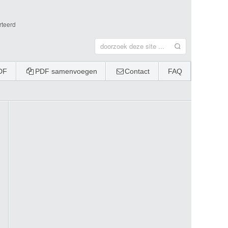
rteerd
DF
PDF samenvoegen
Contact
FAQ