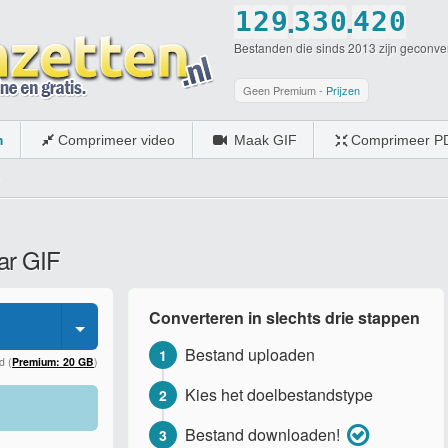
.
.
1
2
9
3
3
0
4
2
0
Bestanden die sinds 2013 zijn geconve
2
3
0
4
4
1
5
3
1
3
4
5
5
2
6
4
2
Geen Premium -
Prijzen
4
5
6
6
3
7
5
3
m
Comprimeer video
Maak GIF
Comprimeer P
5
6
7
7
4
8
6
4
6
7
8
8
5
9
7
5
7
8
9
9
6
0
8
6
ar GIF
8
9
0
0
7
9
7
9
0
8
0
8
Converteren in slechts drie stappen
0
9
9
Bestand uploaden
1
0
0
d (
Premium: 20 GB
)
Kies het doelbestandstype
2
Bestand downloaden!
3