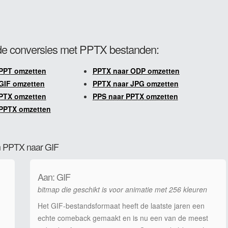
e conversies met PPTX bestanden:
PPT omzetten
PPTX naar ODP omzetten
GIF omzetten
PPTX naar JPG omzetten
PTX omzetten
PPS naar PPTX omzetten
PPTX omzetten
an PPTX naar GIF
Aan: GIF
bitmap die geschikt is voor animatie met 256 kleuren
Het GIF-bestandsformaat heeft de laatste jaren een
echte comeback gemaakt en is nu een van de meest