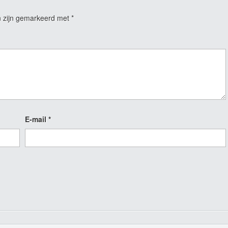
n zijn gemarkeerd met
*
E-mail
*