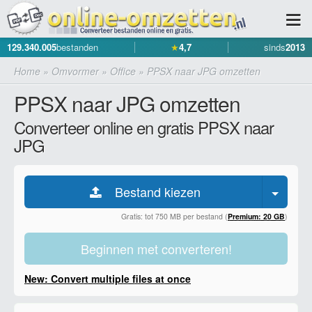
129.340.005
bestanden
★
4,7
sinds
2013
Home
»
Omvormer
»
Office
»
PPSX naar JPG omzetten
PPSX naar JPG omzetten
Converteer online en gratis PPSX naar
JPG
Bestand kiezen
Gratis: tot 750 MB per bestand (
Premium: 20 GB
)
Beginnen met converteren!
New: Convert multiple files at once