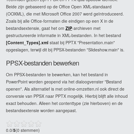
Beide zijn gebaseerd op de Office Open XML-standaard
(OOXML), die met Microsoft Office 2007 werd geïntroduceerd.
Zoals bij alle Office-formaten die eindigen op een X in de
bestandsextensie, gaat het om
ZIP
-archieven met
gestructureerde informatie in XML-bestanden. In het bestand
[Content_Types].xml
staat bij PPTX "Presentation.main"
opgeslagen, terwijl dit bij PPSX-bestanden "Slideshow.main" is.
PPSX-bestanden bewerken
Om PPSX-bestanden te bewerken, kan het bestand in
PowerPoint worden geopend via het dialoogvenster "Bestand
openen". Als alternatief is met online-omzetten.nl ook direct de
conversie van PPSX naar PPTX mogelijk. Hierbij blijft alle inhoud
exact behouden. Alleen het contenttype (zie hierboven) en de
bestandsextensie worden aangepast.
0.0
/
5
(0 stemmen)