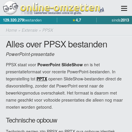
129.320.279
bestanden
★
4,7
sinds
2013
Home
»
Extensie
»
PPSX
Alles over PPSX bestanden
PowerPoint-presentatie
PPSX staat voor
PowerPoint SlideShow
en is het
presentatieformaat voor recente PowerPoint-bestanden. In
tegenstelling tot
PPTX
openen SlideShow-bestanden direct de
diavoorstelling, zonder dat PowerPoint eerst naar de
bewerkingsmodus overschakelt. Het formaat is daarom met
name geschikt voor voltooide presentaties die alleen nog maar
moeten worden getoond.
Technische opbouw
Technisch gezien zijn PPSX en PPTX qua opbouw identiek.