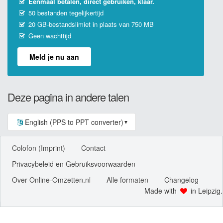
Eenmaal betalen, direct gebruiken, klaar.
50 bestanden tegelijkertijd
20 GB-bestandslimiet in plaats van 750 MB
Geen wachttijd
Meld je nu aan
Deze pagina in andere talen
English (PPS to PPT converter)
▼
Colofon (Imprint)
Contact
Privacybeleid en Gebruiksvoorwaarden
Over Online-Omzetten.nl
Alle formaten
Changelog
Made with
in Leipzig.