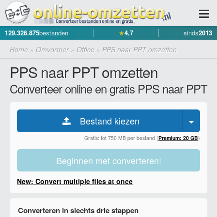
129.326.875
bestanden
★
4,7
sinds
2013
Home
»
Omvormer
»
Office
»
PPS naar PPT omzetten
PPS naar PPT omzetten
Converteer online en gratis PPS naar PPT
Bestand kiezen
Gratis: tot 750 MB per bestand (
Premium: 20 GB
)
Beginnen met converteren!
New: Convert multiple files at once
Converteren in slechts drie stappen