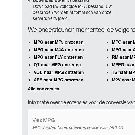
Download uw M4A bestand
Download uw voltooide M4A bestand. Uw
bestanden worden automatisch van onze
servers verwijderd.
We ondersteunen momenteel de volgend
MPG naar MP3 omzetten
MPG naar 
MPG naar M4A omzetten
MPG naar A
MPG naar FLV omzetten
RM naar M
QT naar MPG omzetten
MPEG naar
VOB naar MPG omzetten
TS naar M
ASF naar MPG omzetten
M2V naar 
Alle conversies
Informatie over de extensies voor de conversie 
Van: MPG
MPEG-video (alternatieve extensie voor MPEG)