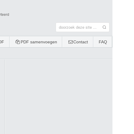
rteerd
DF
PDF samenvoegen
Contact
FAQ