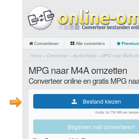
Converteren
Alle converters
Premiu
Home
»
Omvormer
»
Audio/Video
»
MPG naar M4A om
MPG naar M4A omzetten
Converteer online en gratis MPG na
Bestand kiezen
Gratis: tot 750 MB per bestan
Beginnen met converteren!