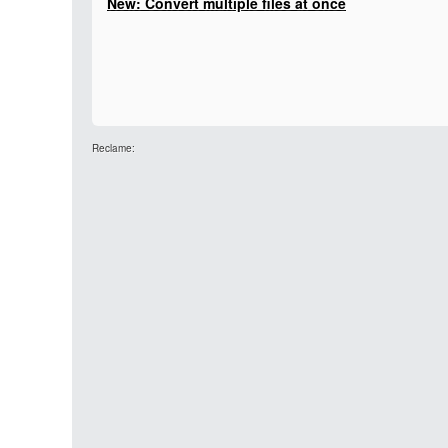
New: Convert multiple files at once
Reclame: