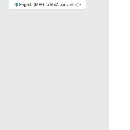
English (MPG to M4A converter)
▼