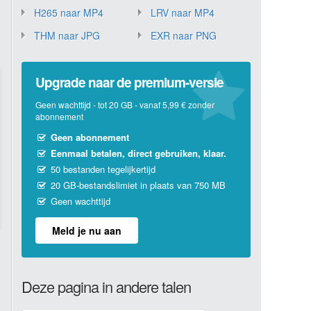
H265 naar MP4
LRV naar MP4
THM naar JPG
EXR naar PNG
Upgrade naar de premium-versie
Geen wachttijd - tot 20 GB - vanaf 5,99 € zonder
abonnement
Geen abonnement
Eenmaal betalen, direct gebruiken, klaar.
50 bestanden tegelijkertijd
20 GB-bestandslimiet in plaats van 750 MB
Geen wachttijd
Meld je nu aan
Deze pagina in andere talen