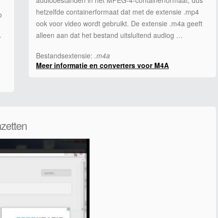
audiobestanden in het MPEG-4-containerformaat, dus
hetzelfde containerformaat dat met de extensie .mp4
o
ook voor video wordt gebruikt. De extensie .m4a geeft
alleen aan dat het bestand uitsluitend audiog …
r
Bestandsextensie:
.m4a
Meer informatie en converters voor M4A
zetten