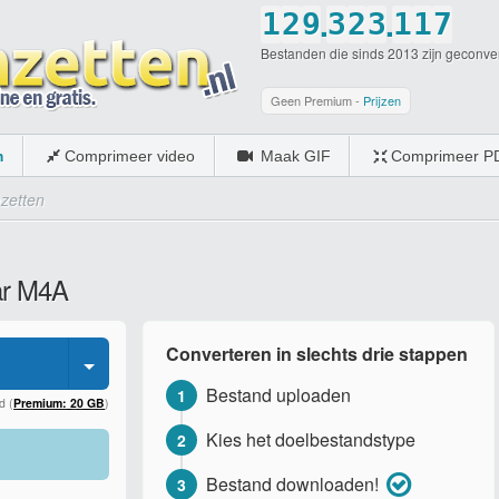
.
.
1
2
9
3
2
3
1
1
7
Bestanden die sinds 2013 zijn geconve
2
3
0
4
3
4
2
2
8
3
4
5
4
5
3
3
9
Geen Premium -
Prijzen
4
5
6
5
6
4
4
0
m
Comprimeer video
Maak GIF
Comprimeer P
5
6
7
6
7
5
5
zetten
6
7
8
7
8
6
6
7
8
9
8
9
7
7
ar M4A
8
9
0
9
0
8
8
9
0
0
9
9
Converteren in slechts drie stappen
0
0
0
Bestand uploaden
1
d (
Premium: 20 GB
)
Kies het doelbestandstype
2
Bestand downloaden!
3