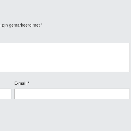
n zijn gemarkeerd met
*
E-mail
*