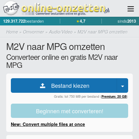
129.317.722
bestanden
★
4,7
sinds
2013
Home
»
Omvormer
»
Audio/Video
»
M2V naar MPG omzetten
M2V naar MPG omzetten
Converteer online en gratis M2V naar
MPG
Bestand kiezen
Gratis: tot 750 MB per bestand (
Premium: 20 GB
)
Beginnen met converteren!
New: Convert multiple files at once