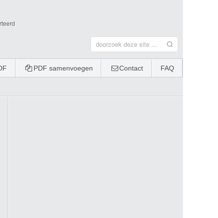
rteerd
DF
PDF samenvoegen
Contact
FAQ