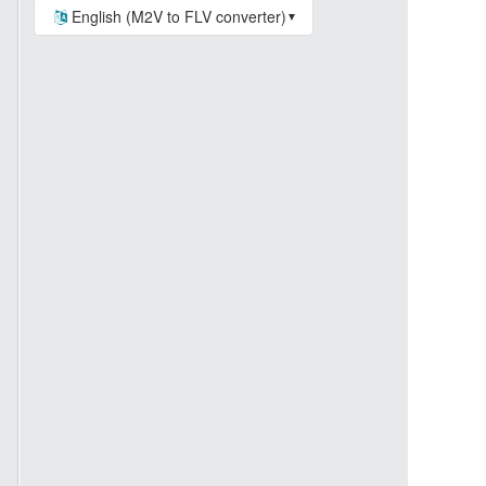
English (M2V to FLV converter)
▼