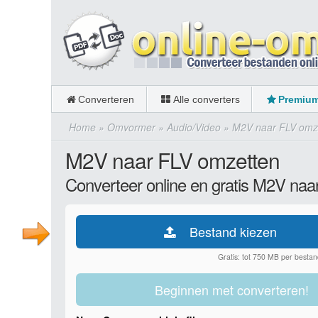
Converteren
Alle converters
Premiu
Home
»
Omvormer
»
Audio/Video
»
M2V naar FLV omz
M2V naar FLV omzetten
Converteer online en gratis M2V naa
Bestand kiezen
Gratis: tot 750 MB per bestan
Beginnen met converteren!