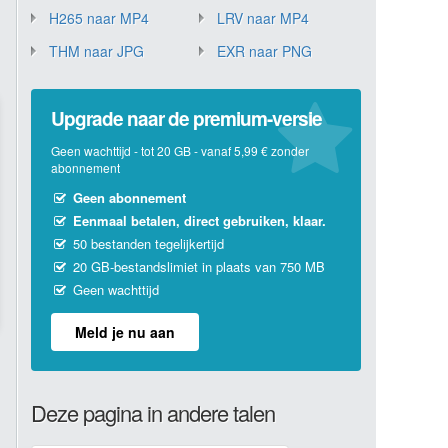
H265 naar MP4
LRV naar MP4
THM naar JPG
EXR naar PNG
Upgrade naar de premium-versie
Geen wachttijd - tot 20 GB - vanaf 5,99 € zonder
abonnement
Geen abonnement
Eenmaal betalen, direct gebruiken, klaar.
50 bestanden tegelijkertijd
20 GB-bestandslimiet in plaats van 750 MB
Geen wachttijd
Meld je nu aan
Deze pagina in andere talen