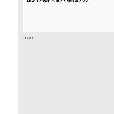
New: Convert multiple files at once
Reclame: