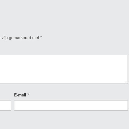
n zijn gemarkeerd met
*
E-mail
*