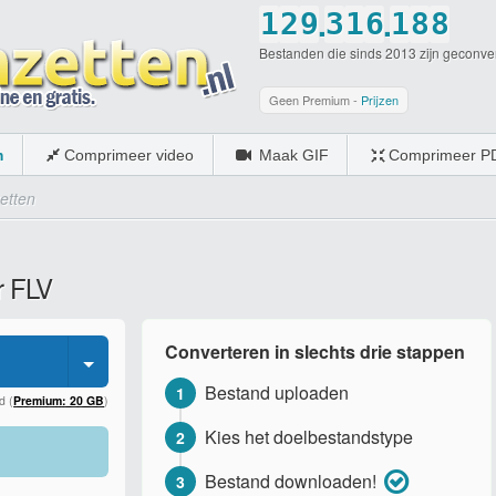
.
.
1
2
9
3
1
6
1
8
8
Bestanden die sinds 2013 zijn geconve
2
3
0
4
2
7
2
9
9
3
4
5
3
8
3
0
0
Geen Premium -
Prijzen
4
5
6
4
9
4
m
Comprimeer video
Maak GIF
Comprimeer P
5
6
7
5
0
5
etten
6
7
8
6
6
7
8
9
7
7
r FLV
8
9
0
8
8
9
0
9
9
Converteren in slechts drie stappen
0
0
0
Bestand uploaden
1
d (
Premium: 20 GB
)
Kies het doelbestandstype
2
Bestand downloaden!
3