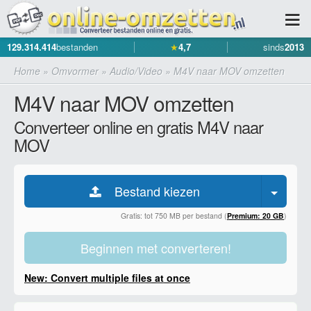
129.314.414
bestanden
★
4,7
sinds
2013
Home
»
Omvormer
»
Audio/Video
»
M4V naar MOV omzetten
M4V naar MOV omzetten
Converteer online en gratis M4V naar
MOV
Bestand kiezen
Gratis: tot 750 MB per bestand (
Premium: 20 GB
)
Beginnen met converteren!
New: Convert multiple files at once