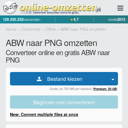
129.330.232
bestanden
★
4,7
sinds
2013
Home
»
Omvormer
»
Office
»
ABW naar PNG omzetten
ABW naar PNG omzetten
Converteer online en gratis ABW naar
PNG
Bestand kiezen
Gratis: tot 750 MB per bestand (
Premium: 20 GB
)
Beginnen met converteren!
New: Convert multiple files at once