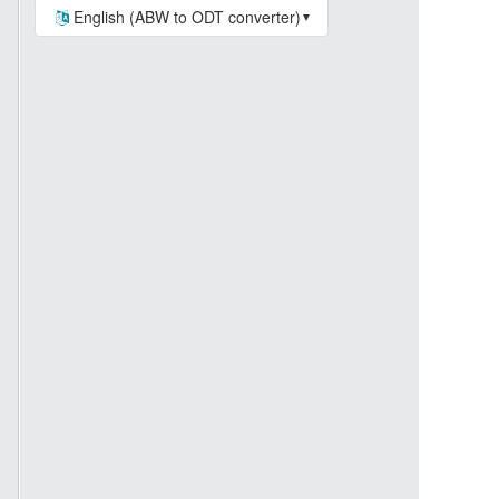
English (ABW to ODT converter)
▼