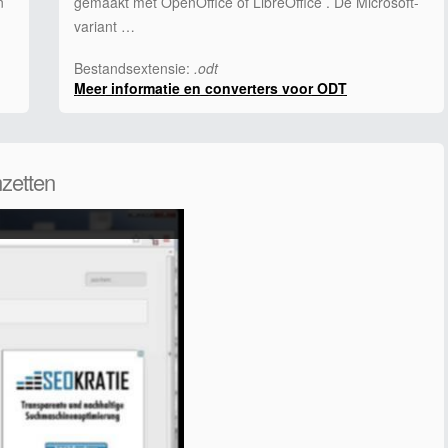
n
gemaakt met OpenOffice of LibreOffice . De Microsoft-
variant …
Bestandsextensie:
.odt
Meer informatie en converters voor ODT
zetten