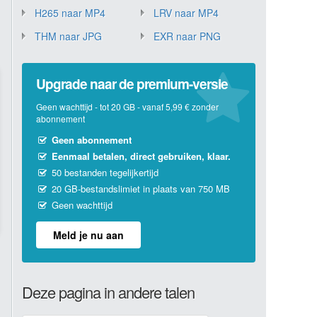
H265 naar MP4
LRV naar MP4
THM naar JPG
EXR naar PNG
Upgrade naar de premium-versie
Geen wachttijd - tot 20 GB - vanaf 5,99 € zonder
abonnement
Geen abonnement
Eenmaal betalen, direct gebruiken, klaar.
50 bestanden tegelijkertijd
20 GB-bestandslimiet in plaats van 750 MB
Geen wachttijd
Meld je nu aan
Deze pagina in andere talen