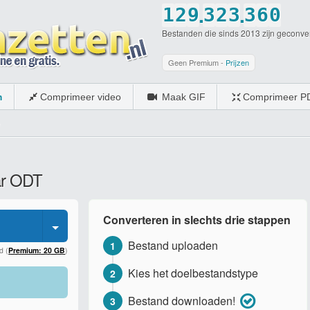
.
.
1
2
9
3
2
3
3
6
0
Bestanden die sinds 2013 zijn geconve
2
3
0
4
3
4
4
7
1
3
4
5
4
5
5
8
2
Geen Premium -
Prijzen
4
5
6
5
6
6
9
3
m
Comprimeer video
Maak GIF
Comprimeer P
5
6
7
6
7
7
0
4
6
7
8
7
8
8
5
7
8
9
8
9
9
6
ar ODT
8
9
0
9
0
0
7
9
0
0
8
Converteren in slechts drie stappen
0
9
Bestand uploaden
1
0
d (
Premium: 20 GB
)
Kies het doelbestandstype
2
Bestand downloaden!
3