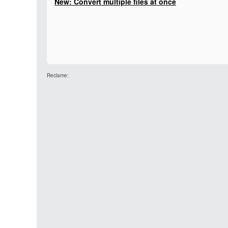
New: Convert multiple files at once
Reclame: