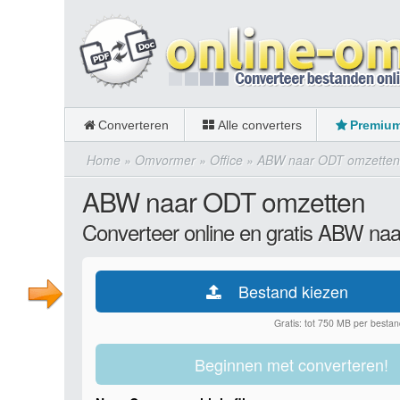
Converteren
Alle converters
Premiu
Home
»
Omvormer
»
Office
»
ABW naar ODT omzetten
ABW naar ODT omzetten
Converteer online en gratis ABW na
Bestand kiezen
Gratis: tot 750 MB per bestan
Beginnen met converteren!