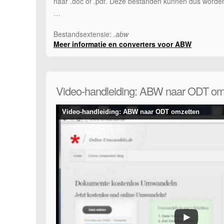
naar .doc of .pdf. Deze bestanden kunnen dus worde
…
Bestandsextensie:
.abw
Meer informatie en converters voor ABW
Video-handleiding: ABW naar ODT om
Video-handleiding: ABW naar ODT omzetten