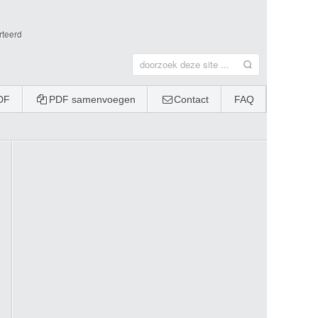
rteerd
DF
PDF samenvoegen
Contact
FAQ