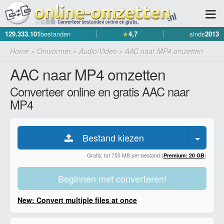
129.333.101
bestanden
★
4,7
sinds
2013
Home
»
Omvormer
»
Audio/Video
»
AAC naar MP4 omzetten
AAC naar MP4 omzetten
Converteer online en gratis AAC naar
MP4
Bestand kiezen
Gratis: tot 750 MB per bestand (
Premium: 20 GB
)
Beginnen met converteren!
New: Convert multiple files at once