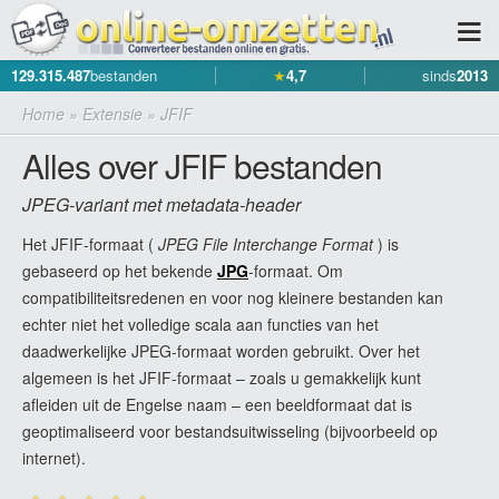
129.315.487
bestanden
★
4,7
sinds
2013
Home
»
Extensie
»
JFIF
Alles over JFIF bestanden
JPEG-variant met metadata-header
Het JFIF-formaat (
JPEG File Interchange Format
) is
gebaseerd op het bekende
JPG
-formaat. Om
compatibiliteitsredenen en voor nog kleinere bestanden kan
echter niet het volledige scala aan functies van het
daadwerkelijke JPEG-formaat worden gebruikt. Over het
algemeen is het JFIF-formaat – zoals u gemakkelijk kunt
afleiden uit de Engelse naam – een beeldformaat dat is
geoptimaliseerd voor bestandsuitwisseling (bijvoorbeeld op
internet).