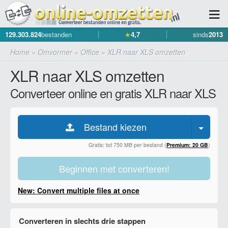
129.303.824
bestanden
★
4,7
sinds
2013
Home
»
Omvormer
»
Office
»
XLR naar XLS omzetten
XLR naar XLS omzetten
Converteer online en gratis XLR naar XLS
Bestand kiezen
Gratis: tot 750 MB per bestand (
Premium: 20 GB
)
Beginnen met converteren!
New: Convert multiple files at once
Converteren in slechts drie stappen