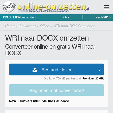
129.301.832
bestanden
★
4,7
sinds
2013
Home
»
Omvormer
»
Office
»
WRI naar DOCX omzetten
WRI naar DOCX omzetten
Converteer online en gratis WRI naar
DOCX
Bestand kiezen
Gratis: tot 750 MB per bestand (
Premium: 20 GB
)
Beginnen met converteren!
New: Convert multiple files at once