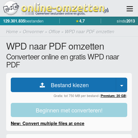
129.301.835
bestanden
★
4,7
sinds
2013
Home
»
Omvormer
»
Office
»
WPD naar PDF omzetten
WPD naar PDF omzetten
Converteer online en gratis WPD naar
PDF
Bestand kiezen
Gratis: tot 750 MB per bestand (
Premium: 20 GB
)
Beginnen met converteren!
New: Convert multiple files at once