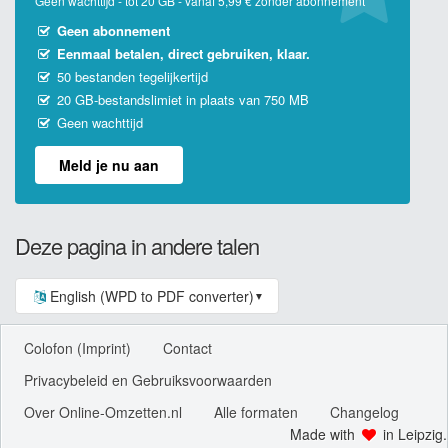
Geen wachttijd - tot 20 GB - vanaf 5,99 € zonder abonnement
Geen abonnement
Eenmaal betalen, direct gebruiken, klaar.
50 bestanden tegelijkertijd
20 GB-bestandslimiet in plaats van 750 MB
Geen wachttijd
Meld je nu aan
Deze pagina in andere talen
English (WPD to PDF converter)
▼
Colofon (Imprint)
Contact
Privacybeleid en Gebruiksvoorwaarden
Over Online-Omzetten.nl
Alle formaten
Changelog
Made with
in Leipzig.