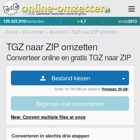
129.323.910
bestanden
★
4,7
sinds
2013
Home
»
Omvormer
»
Anderen
»
TGZ naar ZIP omzetten
TGZ naar ZIP omzetten
Converteer online en gratis TGZ naar ZIP
Bestand kiezen
Gratis: tot 750 MB per bestand (
Premium: 20 GB
)
Beginnen met converteren!
New: Convert multiple files at once
Converteren in slechts drie stappen