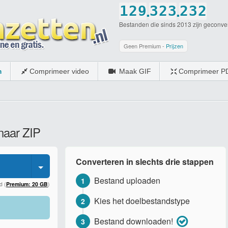
.
.
1
2
9
3
2
3
2
3
2
Bestanden die sinds 2013 zijn geconve
2
3
0
4
3
4
3
4
3
3
4
5
4
5
4
5
4
Geen Premium -
Prijzen
4
5
6
5
6
5
6
5
m
Comprimeer video
Maak GIF
Comprimeer P
5
6
7
6
7
6
7
6
6
7
8
7
8
7
8
7
7
8
9
8
9
8
9
8
naar ZIP
8
9
0
9
0
9
0
9
9
0
0
0
0
Converteren in slechts drie stappen
0
Bestand uploaden
1
d (
Premium: 20 GB
)
Kies het doelbestandstype
2
Bestand downloaden!
3