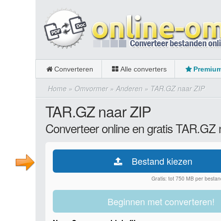
Converteren
Alle converters
Premiu
Home
»
Omvormer
»
Anderen
»
TAR.GZ naar ZIP
TAR.GZ naar ZIP
Converteer online en gratis TAR.GZ 
Bestand kiezen
Gratis: tot 750 MB per bestan
Beginnen met converteren!