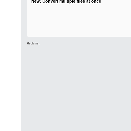
New: Convert multiple files at once
Reclame: