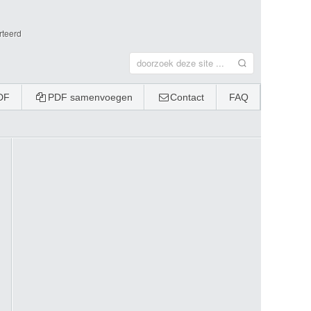
rteerd
DF
PDF samenvoegen
Contact
FAQ