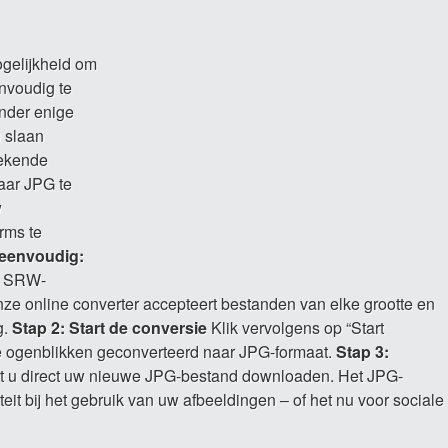
gelijkheid om
voudig te
onder enige
) slaan
tekende
naar JPG te
w
rms te
 eenvoudig:
w SRW-
nze online converter accepteert bestanden van elke grootte en
g.
Stap 2: Start de conversie
Klik vervolgens op “Start
 ogenblikken geconverteerd naar JPG-formaat.
Stap 3:
t u direct uw nieuwe JPG-bestand downloaden. Het JPG-
iteit bij het gebruik van uw afbeeldingen – of het nu voor sociale