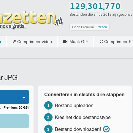
.
.
1
2
9
3
0
1
7
7
0
Bestanden die sinds 2013 zijn geconve
2
3
0
4
1
2
8
8
1
3
4
5
2
3
9
9
2
Geen Premium -
Prijzen
4
5
6
3
4
0
0
3
m
Comprimeer video
Maak GIF
Comprimeer P
5
6
7
4
5
4
n
6
7
8
5
6
5
7
8
9
6
7
6
ar JPG
8
9
0
7
8
7
9
0
8
9
8
Converteren in slechts drie stappen
0
9
0
9
Bestand uploaden
1
0
0
d (
Premium: 20 GB
)
Kies het doelbestandstype
2
Bestand downloaden!
3