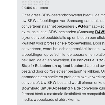
0.0
/
5
(0 stemmen)
Onze gratis SRW-bestandsconverter biedt u de mo
uw SRW-afbeeldingen van Samsung-camera's een
converteren naar het bekendere
JPG
-formaat – z
extra installatie. SRW-bestanden (Samsung
RAW
bijzonder veel beelddetails op en bieden een uits
kwaliteit voor professionele fotobewerking. Door 
converteren, wordt het echter gemakkelijker om u
afbeeldingen op verschillende apparaten en platfo
bekijken, delen en bewerken.
De conversie is zo
Stap 1: Selecteer en upload bestand
Upload u
bestand door op "Selecteer bestand" te klikken. O
garandeert een snelle en probleemloze verwerkin
conversie”. Uw SRW-bestand wordt binnen enkele
Download uw JPG-bestand
Na de conversie kun
formaat biedt u maximale flexibiliteit en compatibil
media, webuploads of afdrukken is.