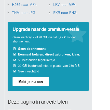
H265 naar MP4
LRV naar MP4
THM naar JPG
EXR naar PNG
Upgrade naar de premium-versie
Geen wachttijd - tot 20 GB - vanaf 5,99 € zonder
abonnement
Geen abonnement
Eenmaal betalen, direct gebruiken, klaar.
50 bestanden tegelijkertijd
20 GB-bestandslimiet in plaats van 750 MB
Geen wachttijd
Meld je nu aan
Deze pagina in andere talen