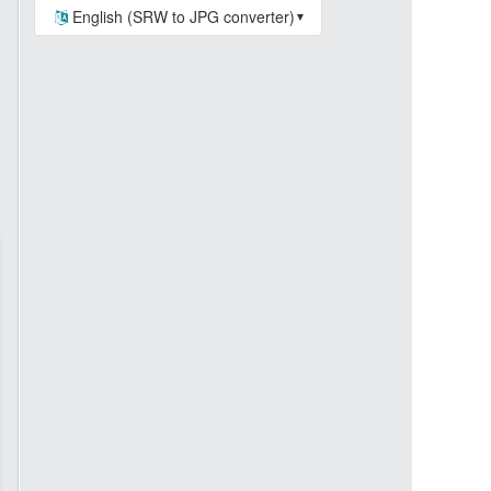
English (SRW to JPG converter)
▼