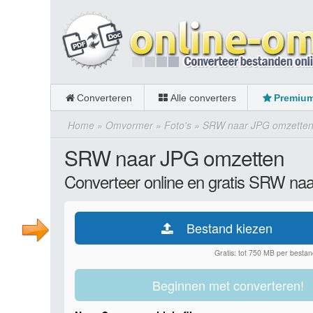
Converteren
Alle converters
Premiu
Home
»
Omvormer
»
Foto's
»
SRW naar JPG omzette
SRW naar JPG omzetten
Converteer online en gratis SRW na
Bestand kiezen
Gratis: tot 750 MB per bestan
Beginnen met converteren!