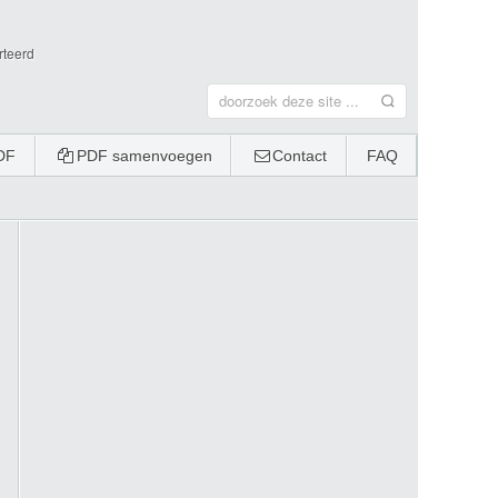
rteerd
DF
PDF samenvoegen
Contact
FAQ