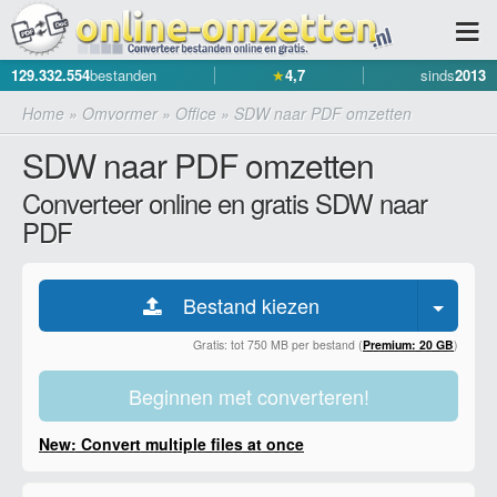
129.332.554
bestanden
★
4,7
sinds
2013
Home
»
Omvormer
»
Office
»
SDW naar PDF omzetten
SDW naar PDF omzetten
Converteer online en gratis SDW naar
PDF
Bestand kiezen
Gratis: tot 750 MB per bestand (
Premium: 20 GB
)
Beginnen met converteren!
New: Convert multiple files at once