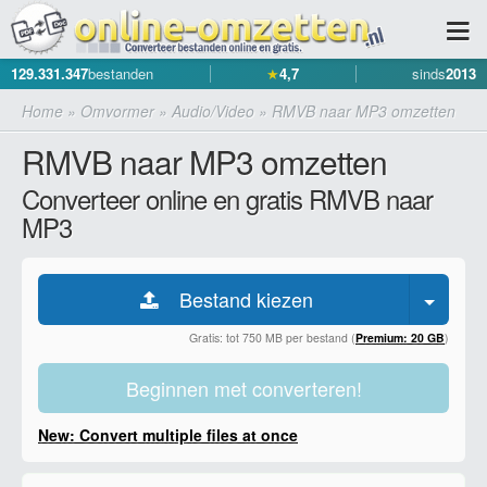
129.331.347
bestanden
★
4,7
sinds
2013
Home
»
Omvormer
»
Audio/Video
»
RMVB naar MP3 omzetten
RMVB naar MP3 omzetten
Converteer online en gratis RMVB naar
MP3
Bestand kiezen
Gratis: tot 750 MB per bestand (
Premium: 20 GB
)
Beginnen met converteren!
New: Convert multiple files at once