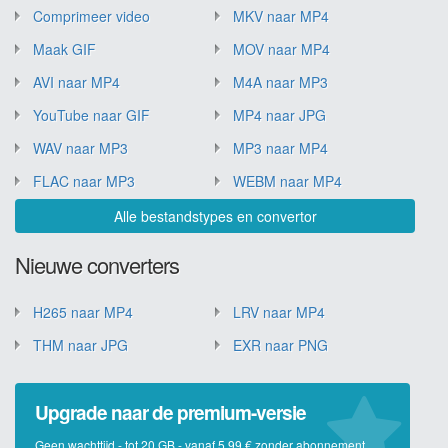
Comprimeer video
MKV naar MP4
Maak GIF
MOV naar MP4
AVI naar MP4
M4A naar MP3
YouTube naar GIF
MP4 naar JPG
WAV naar MP3
MP3 naar MP4
FLAC naar MP3
WEBM naar MP4
Alle bestandstypes en convertor
Nieuwe converters
H265 naar MP4
LRV naar MP4
THM naar JPG
EXR naar PNG
Upgrade naar de premium-versie
Geen wachttijd - tot 20 GB - vanaf 5,99 € zonder abonnement