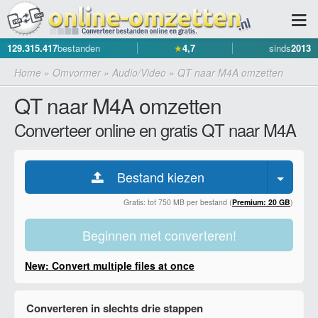
129.315.417
bestanden
★
4,7
sinds
2013
Home
»
Omvormer
»
Audio/Video
»
QT naar M4A omzetten
QT naar M4A omzetten
Converteer online en gratis QT naar M4A
Bestand kiezen
Gratis: tot 750 MB per bestand (
Premium: 20 GB
)
Beginnen met converteren!
New: Convert multiple files at once
Converteren in slechts drie stappen