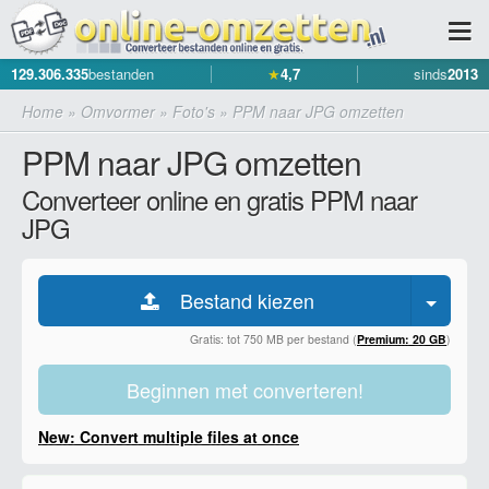
129.306.335
bestanden
★
4,7
sinds
2013
Home
»
Omvormer
»
Foto's
»
PPM naar JPG omzetten
PPM naar JPG omzetten
Converteer online en gratis PPM naar
JPG
Bestand kiezen
Gratis: tot 750 MB per bestand (
Premium: 20 GB
)
Beginnen met converteren!
New: Convert multiple files at once