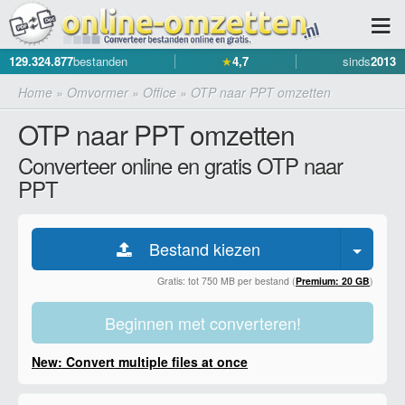
129.324.877
bestanden
★
4,7
sinds
2013
Home
»
Omvormer
»
Office
»
OTP naar PPT omzetten
OTP naar PPT omzetten
Converteer online en gratis OTP naar
PPT
Bestand kiezen
Gratis: tot 750 MB per bestand (
Premium: 20 GB
)
Beginnen met converteren!
New: Convert multiple files at once