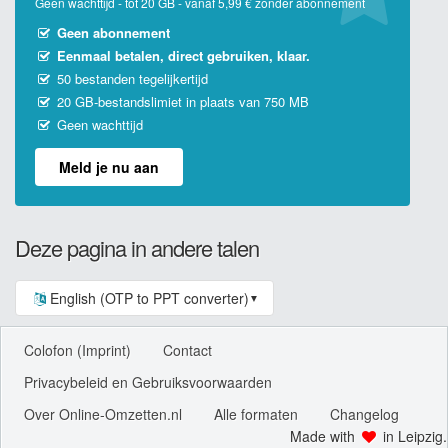
Geen wachttijd - tot 20 GB - vanaf 5,99 € zonder abonnement
Geen abonnement
Eenmaal betalen, direct gebruiken, klaar.
50 bestanden tegelijkertijd
20 GB-bestandslimiet in plaats van 750 MB
Geen wachttijd
Meld je nu aan
Deze pagina in andere talen
English (OTP to PPT converter)
▼
Colofon (Imprint)
Contact
Privacybeleid en Gebruiksvoorwaarden
Over Online-Omzetten.nl
Alle formaten
Changelog
Made with
in Leipzig.