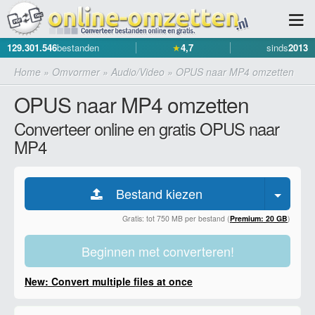
129.301.546
bestanden
★
4,7
sinds
2013
Home
»
Omvormer
»
Audio/Video
»
OPUS naar MP4 omzetten
OPUS naar MP4 omzetten
Converteer online en gratis OPUS naar
MP4
Bestand kiezen
Gratis: tot 750 MB per bestand (
Premium: 20 GB
)
Beginnen met converteren!
New: Convert multiple files at once