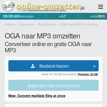
129.323.603
bestanden
★
4,7
sinds
2013
Home
»
Omvormer
»
Audio/Video
»
OGA naar MP3 omzetten
OGA naar MP3 omzetten
Converteer online en gratis OGA naar
MP3
Bestand kiezen
Gratis: tot 750 MB per bestand (
Premium: 20 GB
)
Beginnen met converteren!
New: Convert multiple files at once