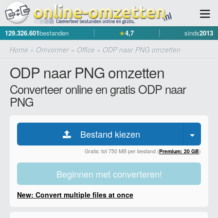
129.326.601
bestanden
★
4,7
sinds
2013
Home
»
Omvormer
»
Office
»
ODP naar PNG omzetten
ODP naar PNG omzetten
Converteer online en gratis ODP naar
PNG
Bestand kiezen
Gratis: tot 750 MB per bestand (
Premium: 20 GB
)
Beginnen met converteren!
New: Convert multiple files at once