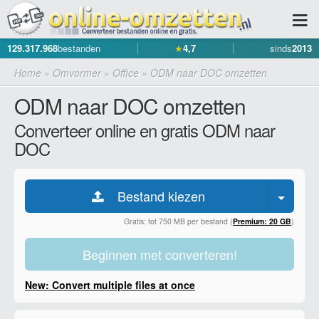
129.317.968
bestanden
★
4,7
sinds
2013
Home
»
Omvormer
»
Office
»
ODM naar DOC omzetten
ODM naar DOC omzetten
Converteer online en gratis ODM naar
DOC
Bestand kiezen
Gratis: tot 750 MB per bestand (
Premium: 20 GB
)
Beginnen met converteren!
New: Convert multiple files at once