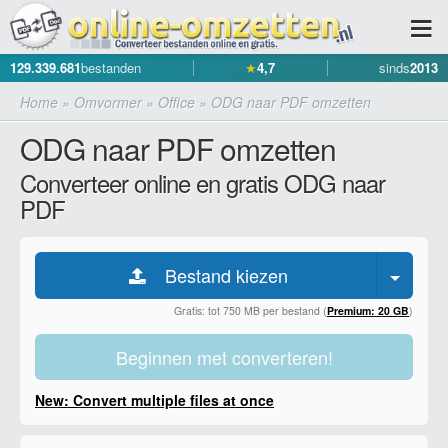
129.339.681
bestanden
★
4,7
sinds
2013
Home
»
Omvormer
»
Office
»
ODG naar PDF omzetten
ODG naar PDF omzetten
Converteer online en gratis ODG naar
PDF
Bestand kiezen
Gratis: tot 750 MB per bestand (
Premium: 20 GB
)
Beginnen met converteren!
New: Convert multiple files at once