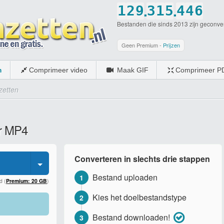
.
.
1
2
9
3
1
5
4
4
6
Bestanden die sinds 2013 zijn geconve
2
3
0
4
2
6
5
5
7
3
4
5
3
7
6
6
8
Geen Premium -
Prijzen
4
5
6
4
8
7
7
9
m
Comprimeer video
Maak GIF
Comprimeer P
5
6
7
5
9
8
8
0
etten
6
7
8
6
0
9
9
7
8
9
7
0
0
ar MP4
8
9
0
8
9
0
9
Converteren in slechts drie stappen
0
0
Bestand uploaden
1
d (
Premium: 20 GB
)
Kies het doelbestandstype
2
Bestand downloaden!
3