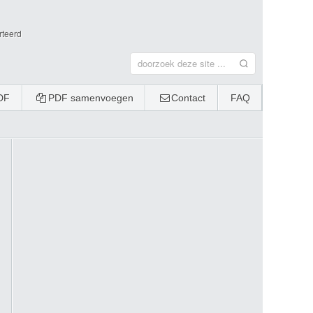
rteerd
DF
PDF samenvoegen
Contact
FAQ