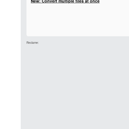
New: Convert multiple files at once
Reclame: