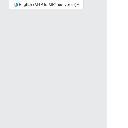
English (M4P to MP4 converter)
▼