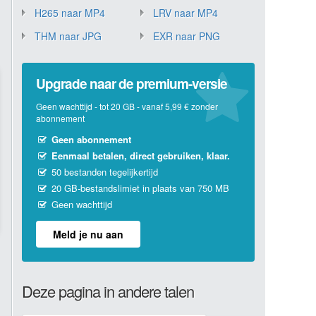
H265 naar MP4
LRV naar MP4
THM naar JPG
EXR naar PNG
Upgrade naar de premium-versie
Geen wachttijd - tot 20 GB - vanaf 5,99 € zonder
abonnement
Geen abonnement
Eenmaal betalen, direct gebruiken, klaar.
50 bestanden tegelijkertijd
20 GB-bestandslimiet in plaats van 750 MB
Geen wachttijd
Meld je nu aan
Deze pagina in andere talen