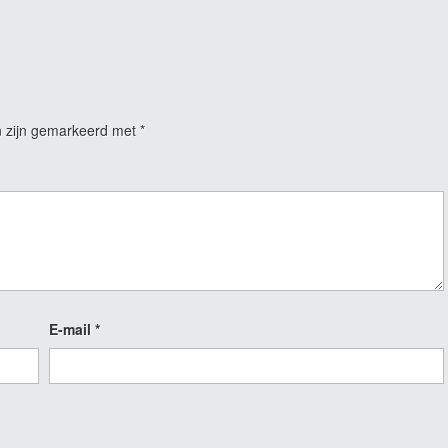
n zijn gemarkeerd met
*
E-mail
*