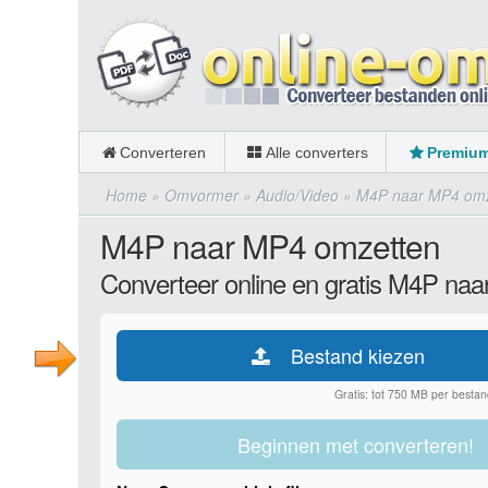
Converteren
Alle converters
Premiu
Home
»
Omvormer
»
Audio/Video
»
M4P naar MP4 omz
M4P naar MP4 omzetten
Converteer online en gratis M4P na
Bestand kiezen
Gratis: tot 750 MB per bestan
Beginnen met converteren!