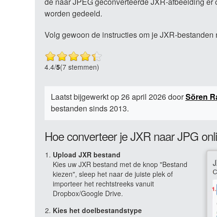
de naar JPEG geconverteerde JXR-afbeelding er o
worden gedeeld.
Volg gewoon de instructies om je JXR-bestanden 
4.4
/
5
(7 stemmen)
Laatst bijgewerkt op 26 april 2026 door
Sören R
bestanden sinds 2013.
Hoe converteer je JXR naar JPG onl
Upload JXR bestand
Kies uw JXR bestand met de knop "Bestand
kiezen", sleep het naar de juiste plek of
importeer het rechtstreeks vanuit
Dropbox/Google Drive.
Kies het doelbestandstype