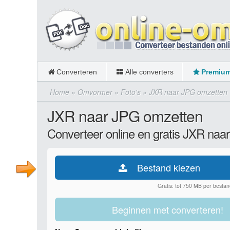
Converteren
Alle converters
Premiu
Home
»
Omvormer
»
Foto's
»
JXR naar JPG omzetten
JXR naar JPG omzetten
Converteer online en gratis JXR naa
Bestand kiezen
Gratis: tot 750 MB per bestan
Beginnen met converteren!