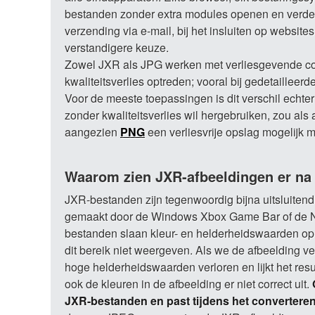
bestanden zonder extra modules openen en verder v
verzending via e-mail, bij het insluiten op websit
verstandigere keuze.
Zowel JXR als JPG werken met verliesgevende com
kwaliteitsverlies optreden; vooral bij gedetailleer
Voor de meeste toepassingen is dit verschil echte
zonder kwaliteitsverlies wil hergebruiken, zou als 
aangezien
PNG
een verliesvrije opslag mogelijk m
Waarom zien JXR-afbeeldingen er na 
JXR-bestanden zijn tegenwoordig bijna uitsluiten
gemaakt door de Windows Xbox Game Bar of de N
bestanden slaan kleur- en helderheidswaarden op
dit bereik niet weergeven. Als we de afbeelding 
hoge helderheidswaarden verloren en lijkt het resul
ook de kleuren in de afbeelding er niet correct uit.
JXR-bestanden en past tijdens het converteren 