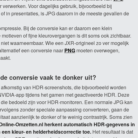
erwerken. Voor dagelijks gebruik, bijvoorbeeld bij
es of in presentaties, is JPG daarom in de meeste gevallen de
pressie. Bij de conversie kan er daarom een klein
de motieven of fijne kleurovergangen is dit soms ook zichtbaar.
r niet waarneembaar. Wie een JXR-origineel zo ver mogelijk
alternatief een conversie naar
PNG
moeten overwegen,
aakt.
de conversie vaak te donker uit?
d afkomstig van HDR-screenshots, die bijvoorbeeld worden
VIDIA-app tijdens het gamen met geactiveerde HDR. Deze
 die bedoeld zijn voor HDR-monitoren. Een normale JPG kan
vervolgens zonder speciale aanpassing converteren, gaan de
taat aanzienlijk te donker of te weinig contrastrijk. Soms zien
Online-Omzetten.nl herkent automatisch HDR-gegevens in
een kleur- en helderheidscorrectie toe.
Het resultaat is dat