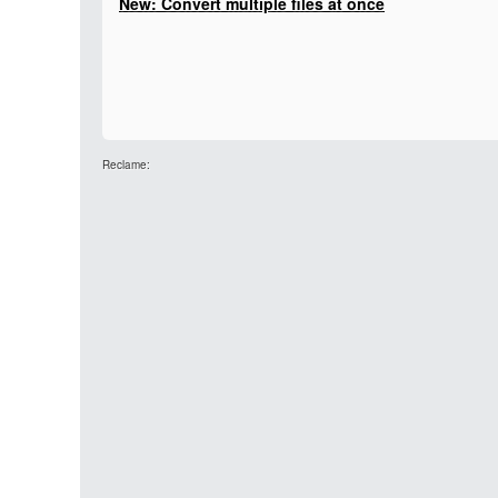
New: Convert multiple files at once
Reclame: