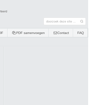
rteerd
DF
PDF samenvoegen
Contact
FAQ