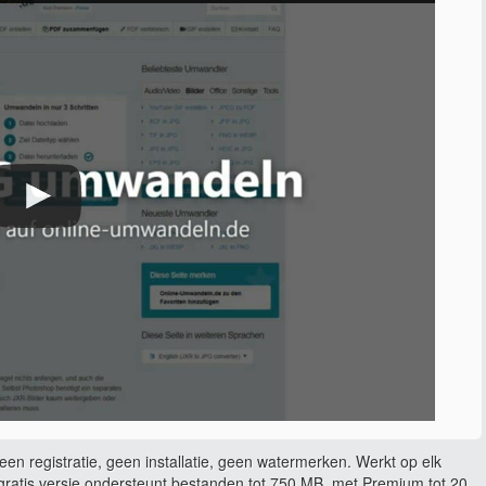
en registratie, geen installatie, geen watermerken. Werkt op elk
ratis versie ondersteunt bestanden tot 750 MB, met Premium tot 20