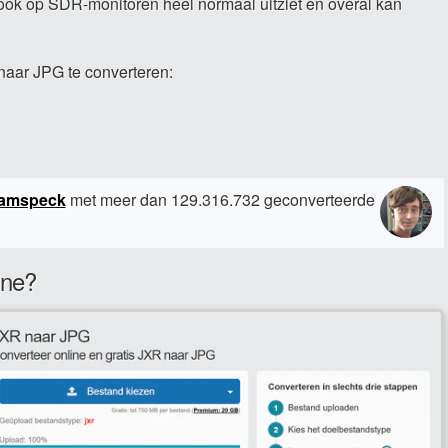
ok op SDR-monitoren heel normaal uitziet en overal kan
naar JPG te converteren:
amspeck
met meer dan 129.316.732 geconverteerde
ine?