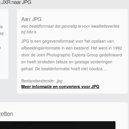
an JXR naar JPG
Aan: JPG
een beeldformaat dat gevoelig is voor kwaliteitsverlies
is
bij foto's
ld
JPG is een gegevensformaat voor het opslaan van
n
afbeeldingsinformatie in een bestand. Het werd in 1992
door de Joint Photographic Experts Group gedefinieerd
en heeft sindsdien talloze en gestage vorderingen
gehad. De beeldinformatie hoeft niet noodza …
Bestandsextensie:
.jpg
Meer informatie en converters voor JPG
etten