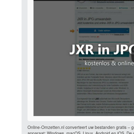
Online-Omzetten.nl converteert uw bestanden gratis – ge
apparaat: Windows, macOS, Linux, Android en iOS. De g