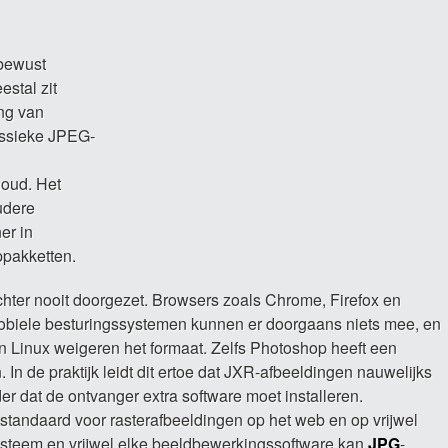
 bewust
estal zit
ng van
assieke JPEG-
houd. Het
udere
er in
pakketten.
chter nooit doorgezet. Browsers zoals Chrome, Firefox en
mobiele besturingssystemen kunnen er doorgaans niets mee, en
Linux weigeren het formaat. Zelfs Photoshop heeft een
n de praktijk leidt dit ertoe dat JXR-afbeeldingen nauwelijks
 dat de ontvanger extra software moet installeren.
standaard voor rasterafbeeldingen op het web en op vrijwel
systeem en vrijwel elke beeldbewerkingssoftware kan
JPG
-