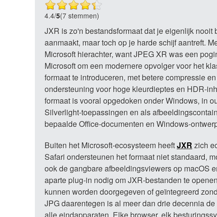
4.4
/
5
(7 stemmen)
JXR is zo'n bestandsformaat dat je eigenlijk nooit
aanmaakt, maar toch op je harde schijf aantreft. Me
Microsoft hierachter, want JPEG XR was een pogi
Microsoft om een modernere opvolger voor het kl
formaat te introduceren, met betere compressie en
ondersteuning voor hoge kleurdieptes en HDR-in
formaat is vooral opgedoken onder Windows, in o
Silverlight-toepassingen en als afbeeldingscontain
bepaalde Office-documenten en Windows-ontwerp
Buiten het Microsoft-ecosysteem heeft
JXR
zich e
Safari ondersteunen het formaat niet standaard, 
ook de gangbare afbeeldingsviewers op macOS en 
aparte plug-in nodig om JXR-bestanden te openen. I
kunnen worden doorgegeven of geïntegreerd zonder
JPG daarentegen is al meer dan drie decennia de 
alle eindapparaten. Elke browser, elk besturings