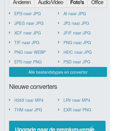
Anderen
Audio/Video
Office
Foto's
EPS naar JPG
AI naar JPG
JPEG naar JPG
JP2 naar JPG
XCF naar JPG
JFIF naar JPG
TIF naar JPG
PNG naar JPG
PNG naar WEBP
HEIC naar JPG
EPS naar PNG
PSD naar JPG
Alle bestandstypes en convertor
Nieuwe converters
H265 naar MP4
LRV naar MP4
THM naar JPG
EXR naar PNG
Upgrade naar de premium-versie