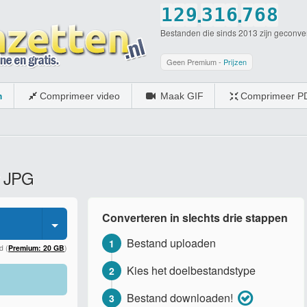
.
.
1
2
9
3
1
6
7
6
8
Bestanden die sinds 2013 zijn geconve
2
3
0
4
2
7
8
7
9
3
4
5
3
8
9
8
0
Geen Premium -
Prijzen
4
5
6
4
9
0
9
m
Comprimeer video
Maak GIF
Comprimeer P
5
6
7
5
0
0
6
7
8
6
7
8
9
7
r JPG
8
9
0
8
9
0
9
Converteren in slechts drie stappen
0
0
Bestand uploaden
1
d (
Premium: 20 GB
)
Kies het doelbestandstype
2
Bestand downloaden!
3