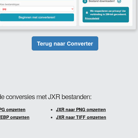
Terug naar Converter
e conversies met JXR bestanden:
PG omzetten
JXR naar PNG omzetten
WEBP omzetten
JXR naar TIFF omzetten