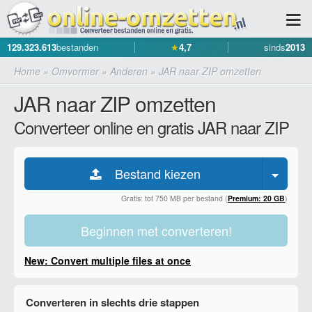
129.323.613
bestanden
★
4,7
sinds
2013
Home
»
Omvormer
»
Anderen
»
JAR naar ZIP omzetten
JAR naar ZIP omzetten
Converteer online en gratis JAR naar ZIP
Bestand kiezen
Gratis: tot 750 MB per bestand (
Premium: 20 GB
)
Beginnen met converteren!
New: Convert multiple files at once
Converteren in slechts drie stappen