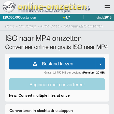
129.330.003
bestanden
★
4,7
sinds
2013
Home
»
Omvormer
»
Audio/Video
»
ISO naar MP4 omzetten
ISO naar MP4 omzetten
Converteer online en gratis ISO naar MP4
Bestand kiezen
Gratis: tot 750 MB per bestand (
Premium: 20 GB
)
Beginnen met converteren!
New: Convert multiple files at once
Converteren in slechts drie stappen