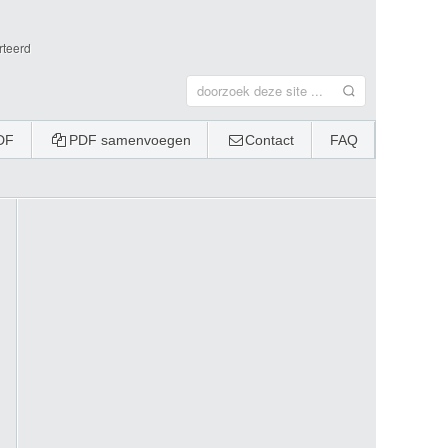
rteerd
DF
PDF samenvoegen
Contact
FAQ