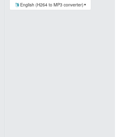
English (H264 to MP3 converter)
▼