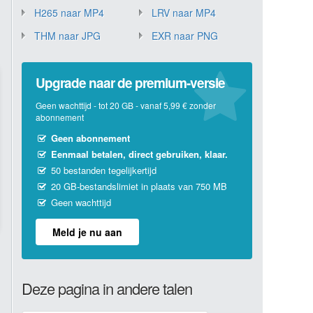
H265 naar MP4
LRV naar MP4
THM naar JPG
EXR naar PNG
Upgrade naar de premium-versie
Geen wachttijd - tot 20 GB - vanaf 5,99 € zonder
abonnement
Geen abonnement
Eenmaal betalen, direct gebruiken, klaar.
50 bestanden tegelijkertijd
20 GB-bestandslimiet in plaats van 750 MB
Geen wachttijd
Meld je nu aan
Deze pagina in andere talen