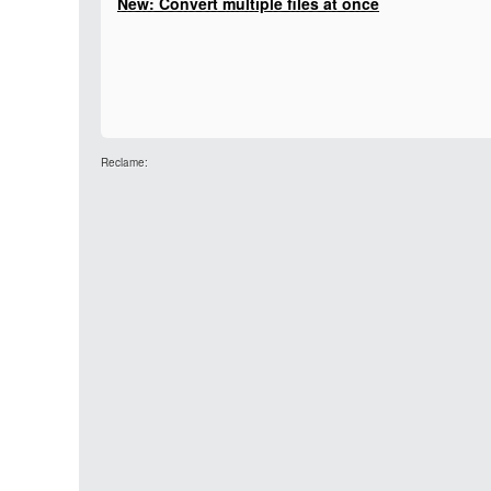
New: Convert multiple files at once
Reclame: