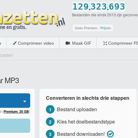
.
.
1
2
9
3
2
3
6
9
3
Bestanden die sinds 2013 zijn geconve
2
3
0
4
3
4
7
0
4
3
4
5
4
5
8
5
Geen Premium -
Prijzen
4
5
6
5
6
9
6
m
Comprimeer video
Maak GIF
Comprimeer P
5
6
7
6
7
0
7
zetten
6
7
8
7
8
8
7
8
9
8
9
9
ar MP3
8
9
0
9
0
0
9
0
0
Converteren in slechts drie stappen
0
Bestand uploaden
1
d (
Premium: 20 GB
)
Kies het doelbestandstype
2
Bestand downloaden!
3