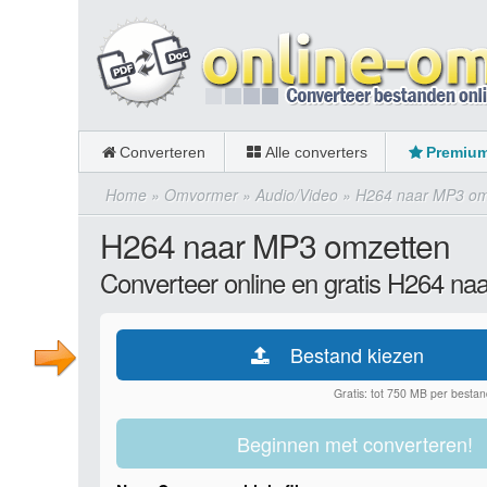
Converteren
Alle converters
Premiu
Home
»
Omvormer
»
Audio/Video
»
H264 naar MP3 om
H264 naar MP3 omzetten
Converteer online en gratis H264 na
Bestand kiezen
Gratis: tot 750 MB per bestan
Beginnen met converteren!