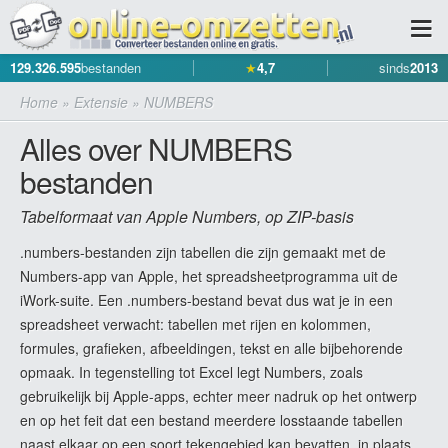
129.326.595
bestanden
★
4,7
sinds
2013
Home
»
Extensie
»
NUMBERS
Alles over NUMBERS
bestanden
Tabelformaat van Apple Numbers, op ZIP-basis
.numbers-bestanden zijn tabellen die zijn gemaakt met de
Numbers-app van Apple, het spreadsheetprogramma uit de
iWork-suite. Een .numbers-bestand bevat dus wat je in een
spreadsheet verwacht: tabellen met rijen en kolommen,
formules, grafieken, afbeeldingen, tekst en alle bijbehorende
opmaak. In tegenstelling tot Excel legt Numbers, zoals
gebruikelijk bij Apple-apps, echter meer nadruk op het ontwerp
en op het feit dat een bestand meerdere losstaande tabellen
naast elkaar op een soort tekengebied kan bevatten, in plaats