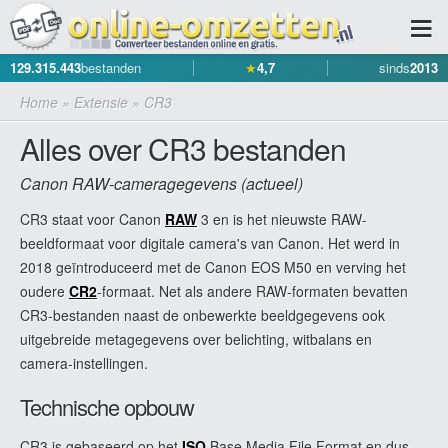
129.315.443
bestanden
★
4,7
sinds
2013
Home
»
Extensie
»
CR3
Alles over CR3 bestanden
Canon RAW-cameragegevens (actueel)
CR3 staat voor Canon
RAW
3 en is het nieuwste RAW-
beeldformaat voor digitale camera's van Canon. Het werd in
2018 geïntroduceerd met de Canon EOS M50 en verving het
oudere
CR2
-formaat. Net als andere RAW-formaten bevatten
CR3-bestanden naast de onbewerkte beeldgegevens ook
uitgebreide metagegevens over belichting, witbalans en
camera-instellingen.
Technische opbouw
CR3 is gebaseerd op het
ISO
Base Media File Format en dus