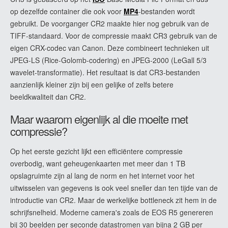
op dezelfde container die ook voor
MP4
-bestanden wordt
gebruikt. De voorganger CR2 maakte hier nog gebruik van de
TIFF-standaard. Voor de compressie maakt CR3 gebruik van de
eigen CRX-codec van Canon. Deze combineert technieken uit
JPEG-LS (Rice-Golomb-codering) en JPEG-2000 (LeGall 5/3
wavelet-transformatie). Het resultaat is dat CR3-bestanden
aanzienlijk kleiner zijn bij een gelijke of zelfs betere
beeldkwaliteit dan CR2.
Maar waarom eigenlijk al die moeite met
compressie?
Op het eerste gezicht lijkt een efficiëntere compressie
overbodig, want geheugenkaarten met meer dan 1 TB
opslagruimte zijn al lang de norm en het internet voor het
uitwisselen van gegevens is ook veel sneller dan ten tijde van de
introductie van CR2. Maar de werkelijke bottleneck zit hem in de
schrijfsnelheid. Moderne camera's zoals de EOS R5 genereren
bij 30 beelden per seconde datastromen van bijna 2 GB per